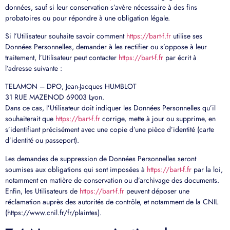
données, sauf si leur conservation s’avère nécessaire à des fins
probatoires ou pour répondre à une obligation légale.
Si l’Utilisateur souhaite savoir comment
https://bart-f.fr
utilise ses
Données Personnelles, demander à les rectifier ou s’oppose à leur
traitement, l’Utilisateur peut contacter
https://bart-f.fr
par écrit à
l’adresse suivante :
TELAMON – DPO, Jean-Jacques HUMBLOT
31 RUE MAZENOD 69003 Lyon.
Dans ce cas, l’Utilisateur doit indiquer les Données Personnelles qu’il
souhaiterait que
https://bart-f.fr
corrige, mette à jour ou supprime, en
s’identifiant précisément avec une copie d’une pièce d’identité (carte
d’identité ou passeport).
Les demandes de suppression de Données Personnelles seront
soumises aux obligations qui sont imposées à
https://bart-f.fr
par la loi,
notamment en matière de conservation ou d’archivage des documents.
Enfin, les Utilisateurs de
https://bart-f.fr
peuvent déposer une
réclamation auprès des autorités de contrôle, et notamment de la CNIL
(https://www.cnil.fr/fr/plaintes).