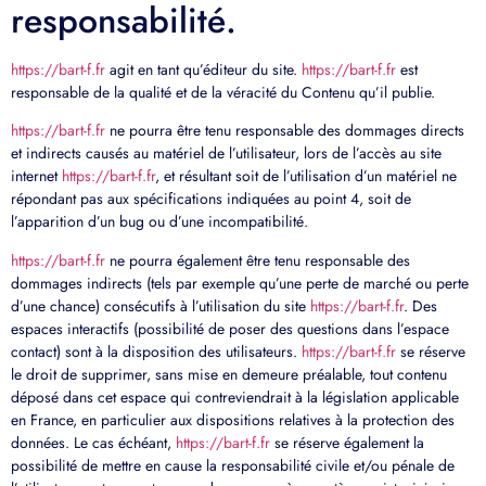
responsabilité.
https://bart-f.fr
agit en tant qu’éditeur du site.
https://bart-f.fr
est
responsable de la qualité et de la véracité du Contenu qu’il publie.
https://bart-f.fr
ne pourra être tenu responsable des dommages directs
et indirects causés au matériel de l’utilisateur, lors de l’accès au site
internet
https://bart-f.fr
, et résultant soit de l’utilisation d’un matériel ne
répondant pas aux spécifications indiquées au point 4, soit de
l’apparition d’un bug ou d’une incompatibilité.
https://bart-f.fr
ne pourra également être tenu responsable des
dommages indirects (tels par exemple qu’une perte de marché ou perte
d’une chance) consécutifs à l’utilisation du site
https://bart-f.fr
. Des
espaces interactifs (possibilité de poser des questions dans l’espace
contact) sont à la disposition des utilisateurs.
https://bart-f.fr
se réserve
le droit de supprimer, sans mise en demeure préalable, tout contenu
déposé dans cet espace qui contreviendrait à la législation applicable
en France, en particulier aux dispositions relatives à la protection des
données. Le cas échéant,
https://bart-f.fr
se réserve également la
possibilité de mettre en cause la responsabilité civile et/ou pénale de