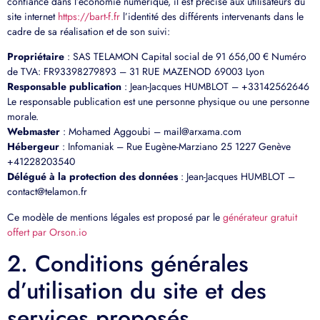
confiance dans l’économie numérique, il est précisé aux utilisateurs du
site internet
https://bart-f.fr
l’identité des différents intervenants dans le
cadre de sa réalisation et de son suivi:
Propriétaire
: SAS TELAMON Capital social de 91 656,00 € Numéro
de TVA: FR93398279893 – 31 RUE MAZENOD 69003 Lyon
Responsable publication
: Jean-Jacques HUMBLOT – +33142562646
Le responsable publication est une personne physique ou une personne
morale.
Webmaster
: Mohamed Aggoubi – mail@arxama.com
Hébergeur
: Infomaniak – Rue Eugène-Marziano 25 1227 Genève
+41228203540
Délégué à la protection des données
: Jean-Jacques HUMBLOT –
contact@telamon.fr
Ce modèle de mentions légales est proposé par le
générateur gratuit
offert par Orson.io
2. Conditions générales
d’utilisation du site et des
services proposés.