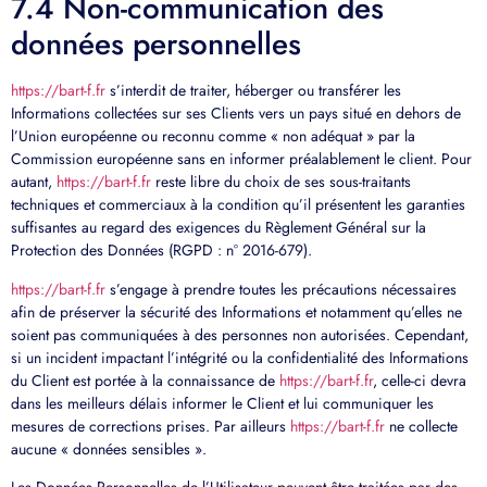
7.4 Non-communication des
données personnelles
https://bart-f.fr
s’interdit de traiter, héberger ou transférer les
Informations collectées sur ses Clients vers un pays situé en dehors de
l’Union européenne ou reconnu comme « non adéquat » par la
Commission européenne sans en informer préalablement le client. Pour
autant,
https://bart-f.fr
reste libre du choix de ses sous-traitants
techniques et commerciaux à la condition qu’il présentent les garanties
suffisantes au regard des exigences du Règlement Général sur la
Protection des Données (RGPD : n° 2016-679).
https://bart-f.fr
s’engage à prendre toutes les précautions nécessaires
afin de préserver la sécurité des Informations et notamment qu’elles ne
soient pas communiquées à des personnes non autorisées. Cependant,
si un incident impactant l’intégrité ou la confidentialité des Informations
du Client est portée à la connaissance de
https://bart-f.fr
, celle-ci devra
dans les meilleurs délais informer le Client et lui communiquer les
mesures de corrections prises. Par ailleurs
https://bart-f.fr
ne collecte
aucune « données sensibles ».
Les Données Personnelles de l’Utilisateur peuvent être traitées par des